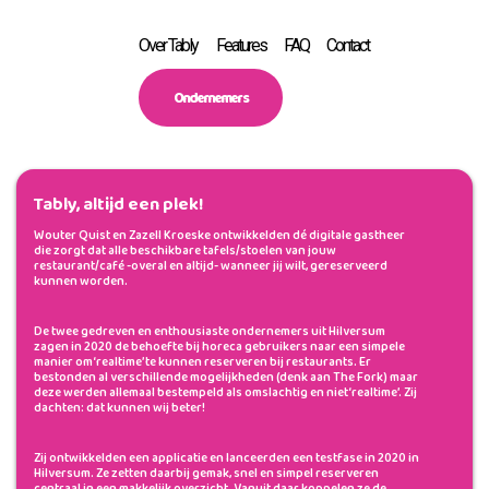
Over Tably
Features
FAQ
Contact
Ondernemers
Tably, altijd een plek!
Wouter Quist en Zazell Kroeske ontwikkelden dé digitale gastheer
die zorgt dat alle beschikbare tafels/stoelen van jouw
restaurant/café -overal en altijd- wanneer jij wilt, gereserveerd
kunnen worden.
De twee gedreven en enthousiaste ondernemers uit Hilversum
zagen in 2020 de behoefte bij horeca gebruikers naar een simpele
manier om ‘realtime’ te kunnen reserveren bij restaurants. Er
bestonden al verschillende mogelijkheden (denk aan The Fork) maar
deze werden allemaal bestempeld als omslachtig en niet ‘realtime’. Zij
dachten: dat kunnen wij beter!
Zij ontwikkelden een applicatie en lanceerden een testfase in 2020 in
Hilversum. Ze zetten daarbij gemak, snel en simpel reserveren