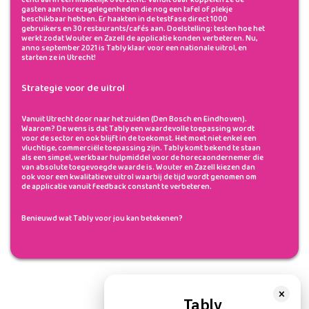
centraal in een makkelijk overzicht. Vanuit daar koppelen ze de
gasten aan horecagelegenheden die nog een tafel of plekje
beschikbaar hebben. Er haakten in de testfase direct 1000
gebruikers en 30 restaurants/cafés aan. Doelstelling: testen hoe het
werkt zodat Wouter en Zazell de applicatie konden verbeteren. Nu,
anno september 2021 is Tably klaar voor een nationale uitrol, en
starten ze in Utrecht!
Strategie voor de uitrol
Vanuit Utrecht door naar het zuiden (Den Bosch en Eindhoven).
Waarom? De wens is dat Tably een waardevolle toepassing wordt
voor de sector en ook blijft in de toekomst. Het moet niet enkel een
vluchtige, commerciële toepassing zijn. Tably komt bekend te staan
als een simpel, werkbaar hulpmiddel voor de horecaondernemer die
van absolute toegevoegde waarde is. Wouter en Zazell kiezen dan
ook voor een kwalitatieve uitrol waarbij de tijd wordt genomen om
de applicatie vanuit feedback constant te verbeteren.
Benieuwd wat Tably voor jou kan betekenen?
×
Tably